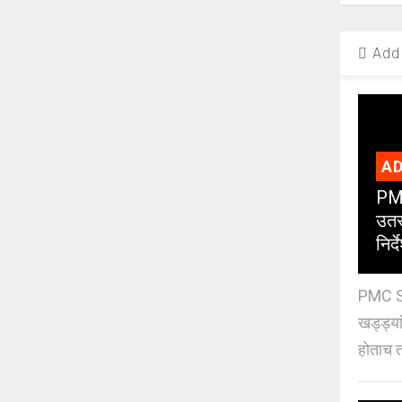
Add 
AD
PMC
उतर
निर्द
PMC St
खड्ड्या
होताच त