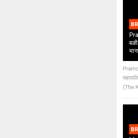
B
Pra
बळी
भान
Pramod
महापाल
(The K
B