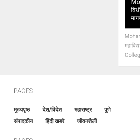
Moh
विधी
माग
Mohan J
महाविद्
Colleg
PAGES
मुख्यपृष्ठ
देश/विदेश
महाराष्ट्र
पुणे
संपादकीय
हिंदी खबरे
जीवनशैली