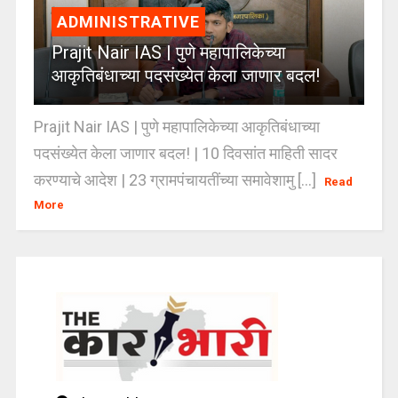
ADMINISTRATIVE
Prajit Nair IAS | पुणे महापालिकेच्या
आकृतिबंधाच्या पदसंख्येत केला जाणार बदल!
Prajit Nair IAS | पुणे महापालिकेच्या आकृतिबंधाच्या
पदसंख्येत केला जाणार बदल! | 10 दिवसांत माहिती सादर
करण्याचे आदेश | 23 ग्रामपंचायतींच्या समावेशामु [...]
Read
More