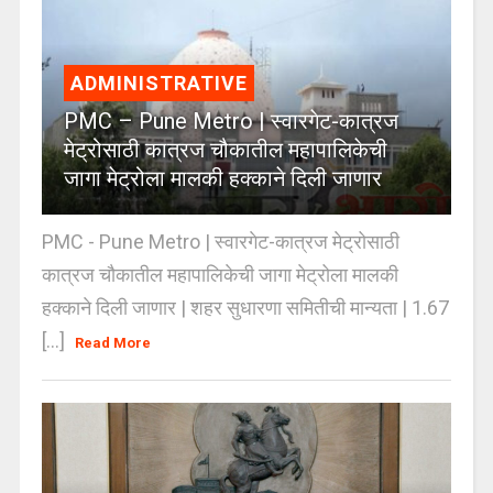
ADMINISTRATIVE
PMC – Pune Metro | स्वारगेट-कात्रज
मेट्रोसाठी कात्रज चौकातील महापालिकेची
जागा मेट्रोला मालकी हक्काने दिली जाणार
PMC - Pune Metro | स्वारगेट-कात्रज मेट्रोसाठी
कात्रज चौकातील महापालिकेची जागा मेट्रोला मालकी
हक्काने दिली जाणार | शहर सुधारणा समितीची मान्यता | 1.67
[...]
Read More