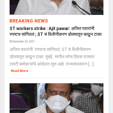
BREAKING NEWS
ST workers strike : Ajit pawar: अजित पवारांनी
स्पष्टच सांगितलं ; ST चं विलीनीकरण डोक्यातून काढून टाका
December 25, 2021
अजित पवारांनी स्पष्टच सांगितलं; ST चं विलीनीकरण
डोक्यातून काढून टाका मुंबई : मागील बरेच दिवस राज्यात
एसटी कर्मचाऱ्यांचे आंदोलन सुरु आहे. राज्यसरकारन [...]
Read More