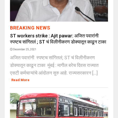
BREAKING NEWS
ST workers strike : Ajit pawar: अजित पवारांनी
स्पष्टच सांगितलं ; ST चं विलीनीकरण डोक्यातून काढून टाका
December 25, 2021
अजित पवारांनी स्पष्टच सांगितलं; ST चं विलीनीकरण
डोक्यातून काढून टाका मुंबई : मागील बरेच दिवस राज्यात
एसटी कर्मचाऱ्यांचे आंदोलन सुरु आहे. राज्यसरकारन [...]
Read More