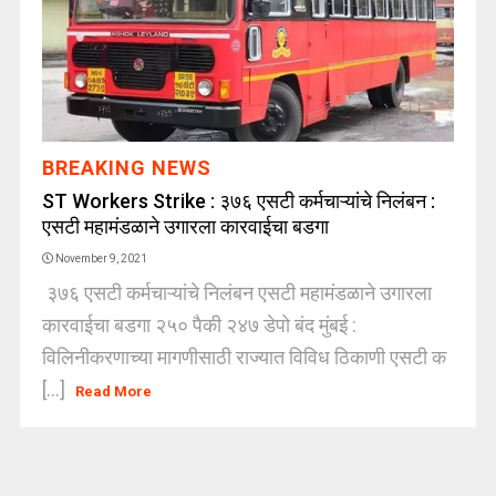
BREAKING NEWS
ST Workers Strike : ३७६ एसटी कर्मचाऱ्यांचे निलंबन :
एसटी महामंडळाने उगारला कारवाईचा बडगा
November 9, 2021
३७६ एसटी कर्मचाऱ्यांचे निलंबन एसटी महामंडळाने उगारला
कारवाईचा बडगा २५० पैकी २४७ डेपो बंद मुंबई :
विलिनीकरणाच्या मागणीसाठी राज्यात विविध ठिकाणी एसटी क
[...]
Read More