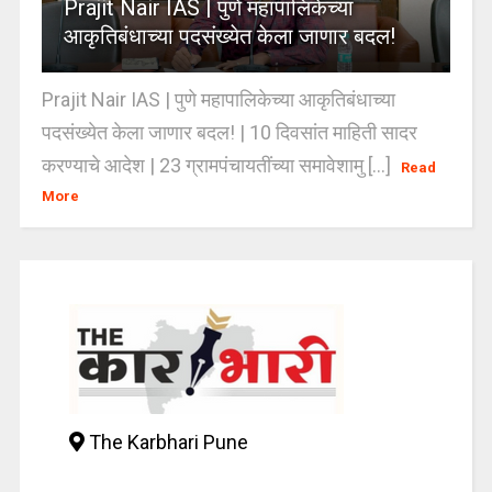
Prajit Nair IAS | पुणे महापालिकेच्या
आकृतिबंधाच्या पदसंख्येत केला जाणार बदल!
Prajit Nair IAS | पुणे महापालिकेच्या आकृतिबंधाच्या
पदसंख्येत केला जाणार बदल! | 10 दिवसांत माहिती सादर
करण्याचे आदेश | 23 ग्रामपंचायतींच्या समावेशामु [...]
Read
More
The Karbhari Pune