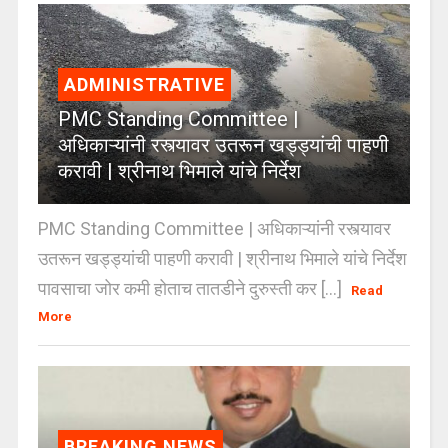
ADMINISTRATIVE
PMC Standing Committee |
अधिकाऱ्यांनी रस्त्यावर उतरून खड्ड्यांची पाहणी
करावी | श्रीनाथ भिमाले यांचे निर्देश
PMC Standing Committee | अधिकाऱ्यांनी रस्त्यावर
उतरून खड्ड्यांची पाहणी करावी | श्रीनाथ भिमाले यांचे निर्देश
पावसाचा जोर कमी होताच तातडीने दुरुस्ती कर [...]
Read
More
BREAKING NEWS