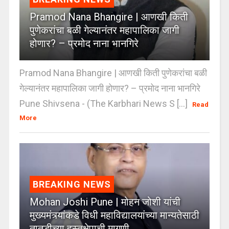
Pramod Nana Bhangire | आणखी किती
पुणेकरांचा बळी गेल्यानंतर महापालिका जागी
होणार? – प्रमोद नाना भानगिरे
Pramod Nana Bhangire | आणखी किती पुणेकरांचा बळी
गेल्यानंतर महापालिका जागी होणार? – प्रमोद नाना भानगिरे
Pune Shivsena - (The Karbhari News S [...]
Read
More
BREAKING NEWS
Mohan Joshi Pune | मोहन जोशी यांची
मुख्यमंत्र्यांकडे विधी महाविद्यालयांच्या मान्यतेसाठी
तातडीच्या हस्तक्षेपाची मागणी