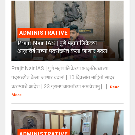
ADMINISTRATIVE
Prajit Nair IAS | पुणे महापालिकेच्या
आकृतिबंधाच्या पदसंख्येत केला जाणार बदल!
Prajit Nair IAS | पुणे महापालिकेच्या आकृतिबंधाच्या
पदसंख्येत केला जाणार बदल! | 10 दिवसांत माहिती सादर
करण्याचे आदेश | 23 ग्रामपंचायतींच्या समावेशामु [...]
Read
More
ADMINISTRATIVE