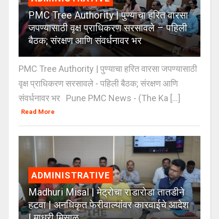
PMC Tree Authority | पुण्याचा हरित वारसा
जपण्यासाठी वृक्ष प्राधिकरण सरसावले – पहिली
बैठक; संरक्षण आणि संवर्धनावर भर
PMC Tree Authority | पुण्याचा हरित वारसा जपण्यासाठी
वृक्ष प्राधिकरण सरसावले - पहिली बैठक; संरक्षण आणि
संवर्धनावर भर Pune PMC News - (The Ka [...]
Read More
ADMINISTRATIVE
Madhuri Misal | मेट्रोचा राडारोडा तातडीने
हटवा | अनधिकृत फेरीवाल्यांवर कारवाईचे आदेश
| माधुरी मिसाळ