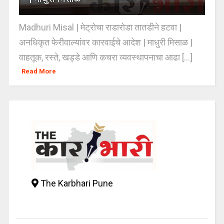
Madhuri Misal | मेट्रोचा राडारोडा तातडीने हटवा |
अनधिकृत फेरीवाल्यांवर कारवाईचे आदेश | माधुरी मिसाळ |
वाहतूक, रस्ते, खड्डे आणि कचरा व्यवस्थापनाचा आढा [...]
Read More
The Karbhari Pune