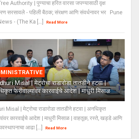
e Authority | पुण्याचा हरित वारसा जपण्यासाठी वृक्ष
करण सरसावले - पहिली बैठक; संरक्षण आणि संवर्धनावर भर Pune
ws - (The Ka [...]
Read More
MINISTRATIVE
huri Misal | मेट्रोचा राडारोडा तातडीने हटवा |
िकृत फेरीवाल्यांवर कारवाईचे आदेश | माधुरी मिसाळ
 Misal | मेट्रोचा राडारोडा तातडीने हटवा | अनधिकृत
्यांवर कारवाईचे आदेश | माधुरी मिसाळ | वाहतूक, रस्ते, खड्डे आणि
यवस्थापनाचा आढा [...]
Read More