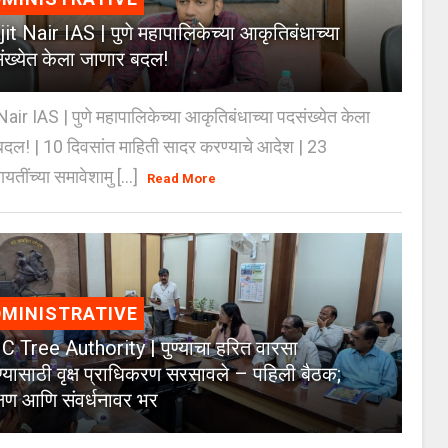
jit Nair IAS | पुणे महापालिकेच्या आकृतिबंधाच्या
ंख्येत केला जाणार बदल!
Nair IAS | पुणे महापालिकेच्या आकृतिबंधाच्या पदसंख्येत केला
दल! | 10 दिवसांत माहिती सादर करण्याचे आदेश | 23
ायतींच्या समावेशामु [...]
Read More
MINISTRATIVE
 Tree Authority | पुण्याचा हरित वारसा
्यासाठी वृक्ष प्राधिकरण सरसावले – पहिली बैठक;
क्षण आणि संवर्धनावर भर