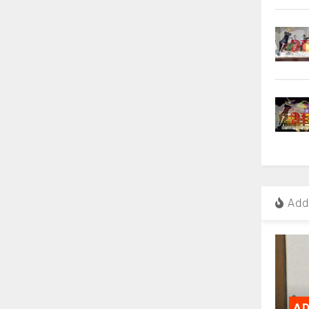
Add 
AD