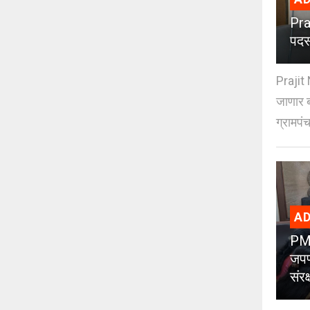
Pra
पदस
Prajit 
जाणार ब
ग्रामपंच
AD
PMC
जपण
संर