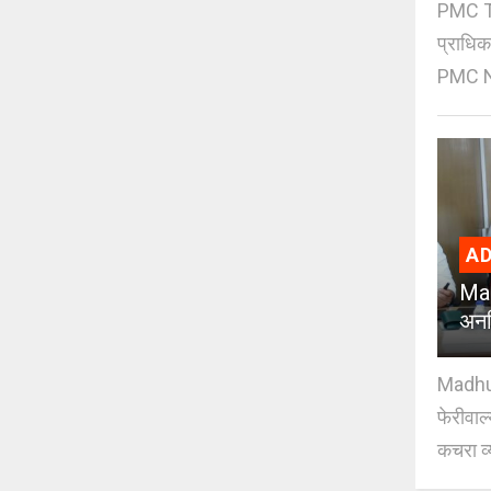
PMC Tre
प्राधि
PMC Ne
AD
Mad
अनध
Madhuri
फेरीवाल
कचरा व्