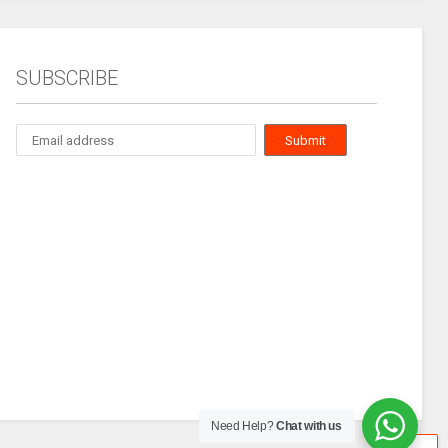
SUBSCRIBE
Need Help?
Chat with us