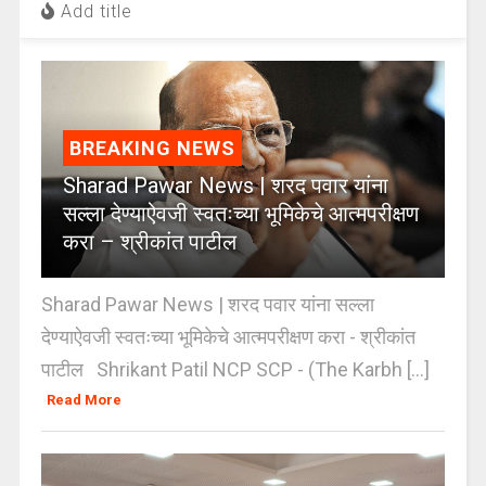
Add title
BREAKING NEWS
Sharad Pawar News | शरद पवार यांना
सल्ला देण्याऐवजी स्वतःच्या भूमिकेचे आत्मपरीक्षण
करा – श्रीकांत पाटील
Sharad Pawar News | शरद पवार यांना सल्ला
देण्याऐवजी स्वतःच्या भूमिकेचे आत्मपरीक्षण करा - श्रीकांत
पाटील Shrikant Patil NCP SCP - (The Karbh [...]
Read More