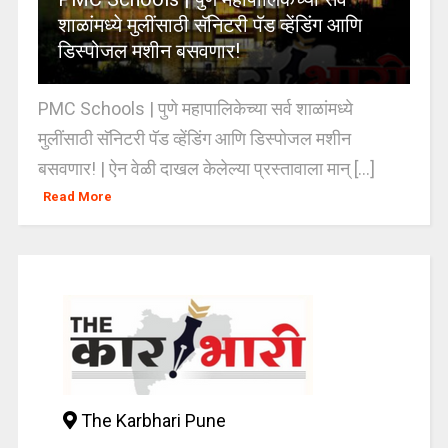
शाळांमध्ये मुलींसाठी सॅनिटरी पॅड व्हेंडिंग आणि
डिस्पोजल मशीन बसवणार!
PMC Schools | पुणे महापालिकेच्या सर्व शाळांमध्ये
मुलींसाठी सॅनिटरी पॅड व्हेंडिंग आणि डिस्पोजल मशीन
बसवणार! | ऐन वेळी दाखल केलेल्या प्रस्तावाला मान् [...]
Read More
The Karbhari Pune