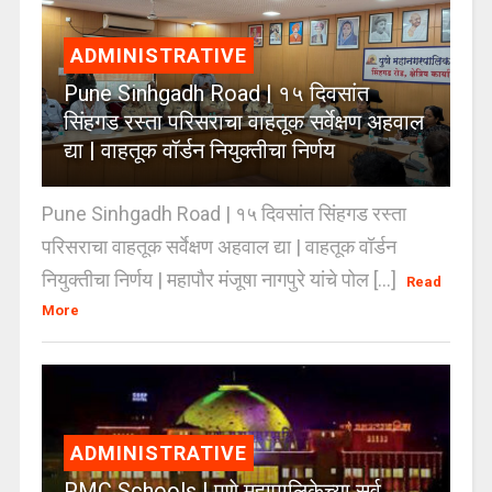
ADMINISTRATIVE
Pune Sinhgadh Road | १५ दिवसांत
सिंहगड रस्ता परिसराचा वाहतूक सर्वेक्षण अहवाल
द्या | वाहतूक वॉर्डन नियुक्तीचा निर्णय
Pune Sinhgadh Road | १५ दिवसांत सिंहगड रस्ता
परिसराचा वाहतूक सर्वेक्षण अहवाल द्या | वाहतूक वॉर्डन
नियुक्तीचा निर्णय | महापौर मंजूषा नागपुरे यांचे पोल [...]
Read
More
ADMINISTRATIVE
PMC Schools | पुणे महापालिकेच्या सर्व