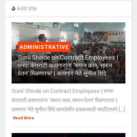
Add title
ADMINISTRATIVE
Sunil Shinde on Contract Employees |
मनपा कंत्राटी कामगारांना ‘समान काम, समान
वेतन’ मिळणारच! | कामगार नेते सुनील शिंदे
Sunil Shinde on Contract Employees | मनपा
कंत्राटी कामगारांना ‘समान काम, समान वेतन’ मिळणारच! |
कामगार नेते सुनील शिंदे कायदेशीर हक्कासाठी संघटितपणे [...]
Read More