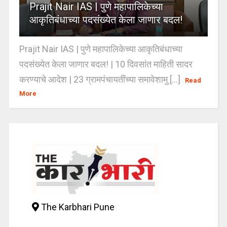
Prajit Nair IAS | पुणे महापालिकेच्या
आकृतिबंधाच्या पदसंख्येत केला जाणार बदल!
Prajit Nair IAS | पुणे महापालिकेच्या आकृतिबंधाच्या
पदसंख्येत केला जाणार बदल! | 10 दिवसांत माहिती सादर
करण्याचे आदेश | 23 ग्रामपंचायतींच्या समावेशामु [...]
Read
More
The Karbhari Pune