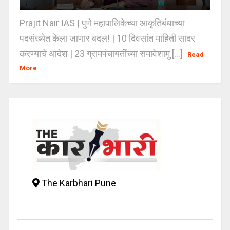
Prajit Nair IAS | पुणे महापालिकेच्या आकृतिबंधाच्या
पदसंख्येत केला जाणार बदल! | 10 दिवसांत माहिती सादर
करण्याचे आदेश | 23 ग्रामपंचायतींच्या समावेशामु [...]
Read
More
The Karbhari Pune