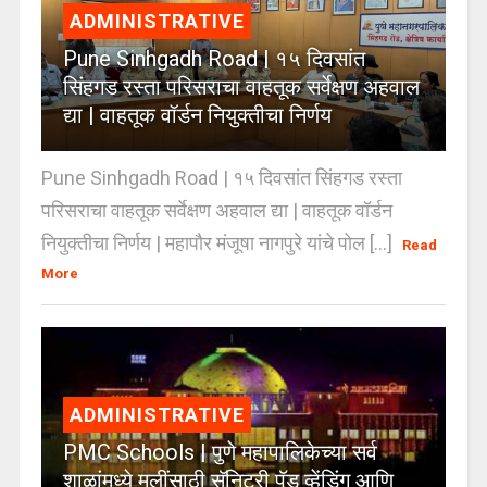
ADMINISTRATIVE
Pune Sinhgadh Road | १५ दिवसांत
सिंहगड रस्ता परिसराचा वाहतूक सर्वेक्षण अहवाल
द्या | वाहतूक वॉर्डन नियुक्तीचा निर्णय
Pune Sinhgadh Road | १५ दिवसांत सिंहगड रस्ता
परिसराचा वाहतूक सर्वेक्षण अहवाल द्या | वाहतूक वॉर्डन
नियुक्तीचा निर्णय | महापौर मंजूषा नागपुरे यांचे पोल [...]
Read
More
ADMINISTRATIVE
PMC Schools | पुणे महापालिकेच्या सर्व
शाळांमध्ये मुलींसाठी सॅनिटरी पॅड व्हेंडिंग आणि