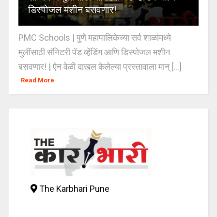
डिस्पोजल मशीन बसवणार!
PMC Schools | पुणे महापालिकेच्या सर्व शाळांमध्ये
मुलींसाठी सॅनिटरी पॅड व्हेंडिंग आणि डिस्पोजल मशीन
बसवणार! | ऐन वेळी दाखल केलेल्या प्रस्तावाला मान् [...]
Read More
The Karbhari Pune