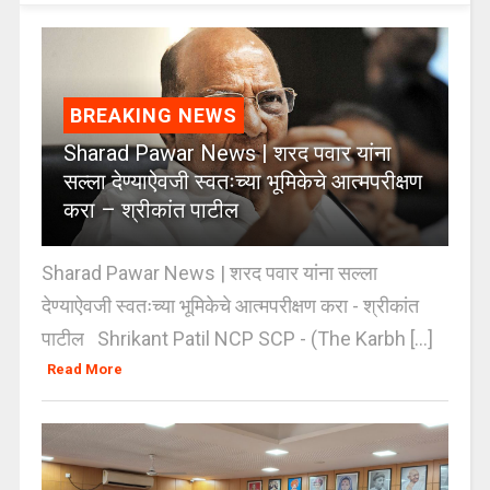
BREAKING NEWS
Sharad Pawar News | शरद पवार यांना
सल्ला देण्याऐवजी स्वतःच्या भूमिकेचे आत्मपरीक्षण
करा – श्रीकांत पाटील
Sharad Pawar News | शरद पवार यांना सल्ला
देण्याऐवजी स्वतःच्या भूमिकेचे आत्मपरीक्षण करा - श्रीकांत
पाटील Shrikant Patil NCP SCP - (The Karbh [...]
Read More