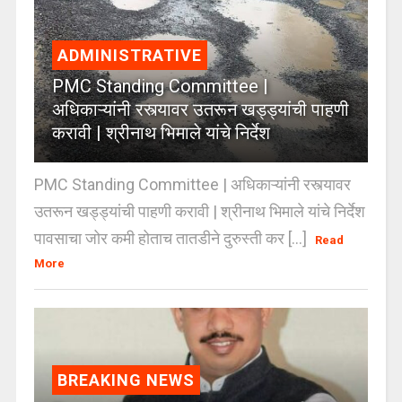
ADMINISTRATIVE
PMC Standing Committee |
अधिकाऱ्यांनी रस्त्यावर उतरून खड्ड्यांची पाहणी
करावी | श्रीनाथ भिमाले यांचे निर्देश
PMC Standing Committee | अधिकाऱ्यांनी रस्त्यावर
उतरून खड्ड्यांची पाहणी करावी | श्रीनाथ भिमाले यांचे निर्देश
पावसाचा जोर कमी होताच तातडीने दुरुस्ती कर [...]
Read
More
BREAKING NEWS