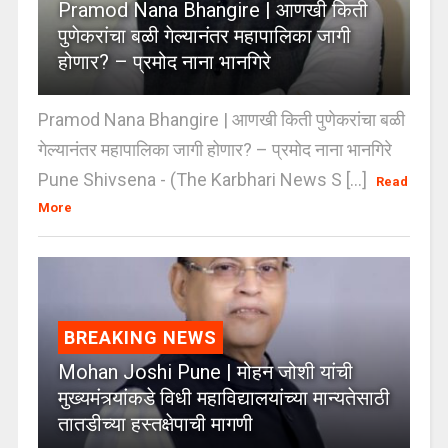
Pramod Nana Bhangire | आणखी किती
पुणेकरांचा बळी गेल्यानंतर महापालिका जागी
होणार? – प्रमोद नाना भानगिरे
Pramod Nana Bhangire | आणखी किती पुणेकरांचा बळी
गेल्यानंतर महापालिका जागी होणार? – प्रमोद नाना भानगिरे
Pune Shivsena - (The Karbhari News S [...]
Read
More
BREAKING NEWS
Mohan Joshi Pune | मोहन जोशी यांची
मुख्यमंत्र्यांकडे विधी महाविद्यालयांच्या मान्यतेसाठी
तातडीच्या हस्तक्षेपाची मागणी