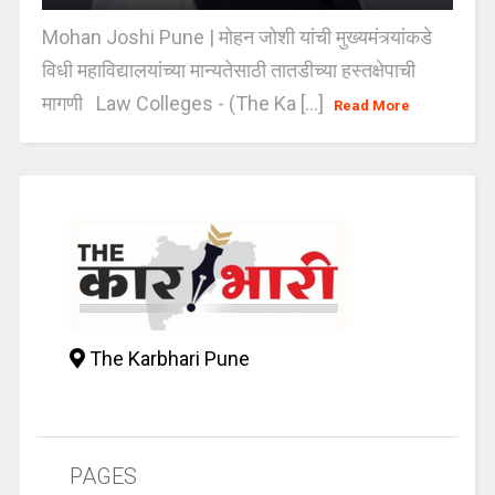
Mohan Joshi Pune | मोहन जोशी यांची मुख्यमंत्र्यांकडे
विधी महाविद्यालयांच्या मान्यतेसाठी तातडीच्या हस्तक्षेपाची
मागणी Law Colleges - (The Ka [...]
Read More
The Karbhari Pune
PAGES