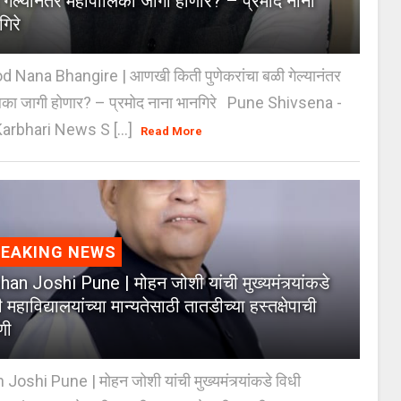
 गेल्यानंतर महापालिका जागी होणार? – प्रमोद नाना
गिरे
 Nana Bhangire | आणखी किती पुणेकरांचा बळी गेल्यानंतर
िका जागी होणार? – प्रमोद नाना भानगिरे Pune Shivsena -
arbhari News S [...]
Read More
REAKING NEWS
an Joshi Pune | मोहन जोशी यांची मुख्यमंत्र्यांकडे
 महाविद्यालयांच्या मान्यतेसाठी तातडीच्या हस्तक्षेपाची
णी
oshi Pune | मोहन जोशी यांची मुख्यमंत्र्यांकडे विधी