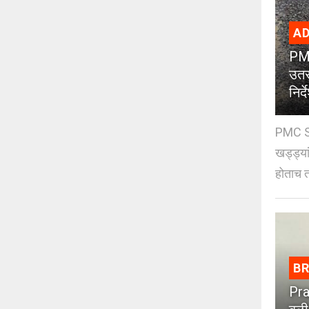
AD
PMC
उतर
निर्द
PMC St
खड्ड्या
होताच त
B
Pra