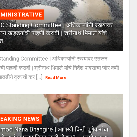
MINISTRATIVE
 Standing Committee | अधिकाऱ्यांनी रस्त्यावर
ून खड्ड्यांची पाहणी करावी | श्रीनाथ भिमाले यांचे
ेश
anding Committee | अधिकाऱ्यांनी रस्त्यावर उतरून
ंची पाहणी करावी | श्रीनाथ भिमाले यांचे निर्देश पावसाचा जोर कमी
ातडीने दुरुस्ती कर [...]
Read More
REAKING NEWS
mod Nana Bhangire | आणखी किती पुणेकरांचा