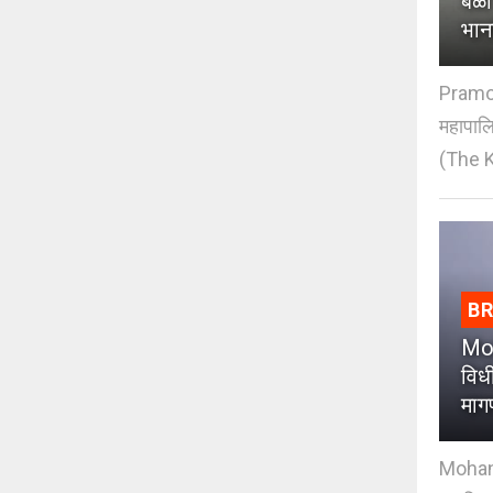
बळी
भान
Pramod
महापाल
(The K
B
Moh
विधी
माग
Mohan J