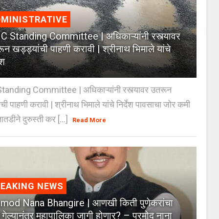
MINISTRATIVE
 Standing Committee | अधिकाऱ्यांनी रस्त्यावर
ून खड्ड्यांची पाहणी करावी | श्रीनाथ भिमाले यांचे
ेश
anding Committee | अधिकाऱ्यांनी रस्त्यावर उतरून
ंची पाहणी करावी | श्रीनाथ भिमाले यांचे निर्देश पावसाचा जोर कमी
ातडीने दुरुस्ती कर [...]
Read More
REAKING NEWS
mod Nana Bhangire | आणखी किती पुणेकरांचा
 गेल्यानंतर महापालिका जागी होणार? – प्रमोद नाना