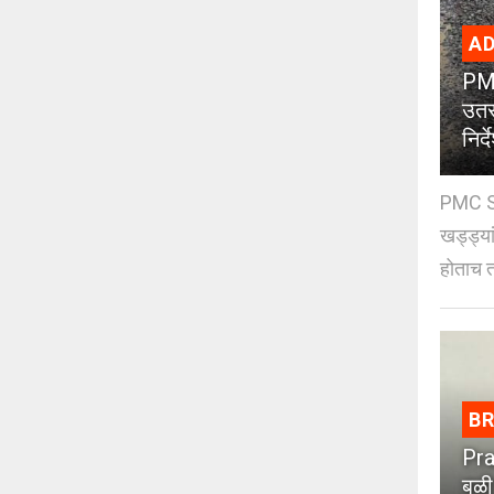
AD
PMC
उतर
निर्द
PMC St
खड्ड्या
होताच त
B
Pra
बळी