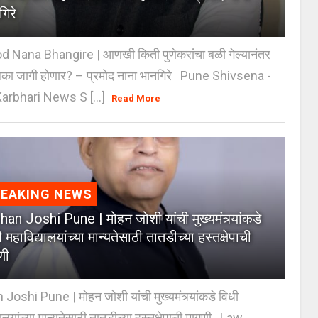
गिरे
 Nana Bhangire | आणखी किती पुणेकरांचा बळी गेल्यानंतर
िका जागी होणार? – प्रमोद नाना भानगिरे Pune Shivsena -
arbhari News S [...]
Read More
REAKING NEWS
an Joshi Pune | मोहन जोशी यांची मुख्यमंत्र्यांकडे
 महाविद्यालयांच्या मान्यतेसाठी तातडीच्या हस्तक्षेपाची
णी
oshi Pune | मोहन जोशी यांची मुख्यमंत्र्यांकडे विधी
यालयांच्या मान्यतेसाठी तातडीच्या हस्तक्षेपाची मागणी Law