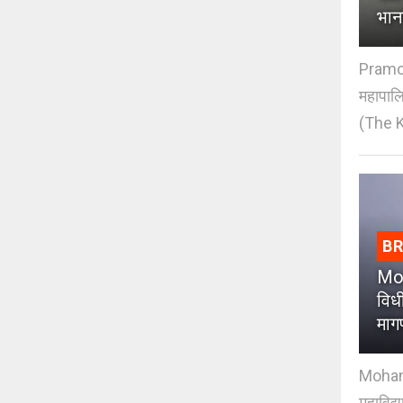
भान
Pramod
महापाल
(The K
B
Moh
विधी
माग
Mohan J
महाविद्