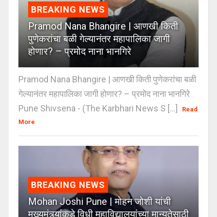
BREAKING NEWS
Pramod Nana Bhangire | आणखी किती
पुणेकरांचा बळी गेल्यानंतर महापालिका जागी
होणार? – प्रमोद नाना भानगिरे
Pramod Nana Bhangire | आणखी किती पुणेकरांचा बळी
गेल्यानंतर महापालिका जागी होणार? – प्रमोद नाना भानगिरे
Pune Shivsena - (The Karbhari News S [...]
Read
More
BREAKING NEWS
Mohan Joshi Pune | मोहन जोशी यांची
मुख्यमंत्र्यांकडे विधी महाविद्यालयांच्या मान्यतेसाठी