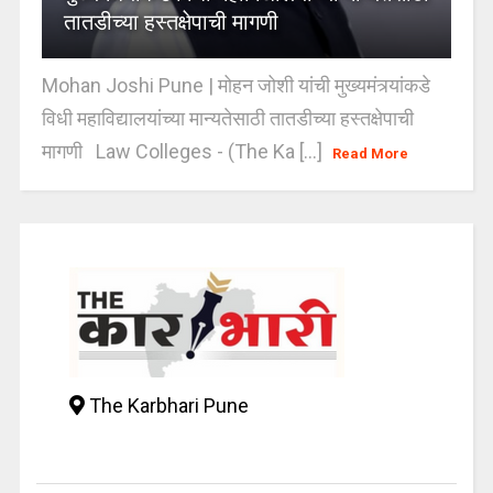
तातडीच्या हस्तक्षेपाची मागणी
Mohan Joshi Pune | मोहन जोशी यांची मुख्यमंत्र्यांकडे
विधी महाविद्यालयांच्या मान्यतेसाठी तातडीच्या हस्तक्षेपाची
मागणी Law Colleges - (The Ka [...]
Read More
The Karbhari Pune