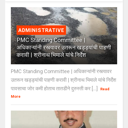
ADMINISTRATIVE
PMC Standing Committee |
अधिकाऱ्यांनी रस्त्यावर उतरून खड्ड्यांची पाहणी
करावी | श्रीनाथ भिमाले यांचे निर्देश
PMC Standing Committee | अधिकाऱ्यांनी रस्त्यावर
उतरून खड्ड्यांची पाहणी करावी | श्रीनाथ भिमाले यांचे निर्देश
पावसाचा जोर कमी होताच तातडीने दुरुस्ती कर [...]
Read
More