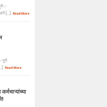
णे :-
अने [...]
Read More
ल
- पुणे
..]
Read More
मचाऱ्यांच्या
ले!