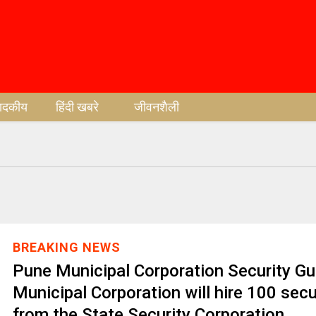
पादकीय
हिंदी खबरे
जीवनशैली
BREAKING NEWS
Pune Municipal Corporation Security Gu
Municipal Corporation will hire 100 secu
from the State Security Corporation