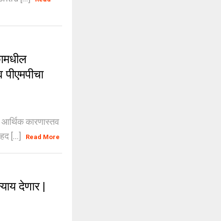
ामधील
तव पीएमपीचा
| आर्थिक कारणास्तव
द [...]
Read More
याय देणार |