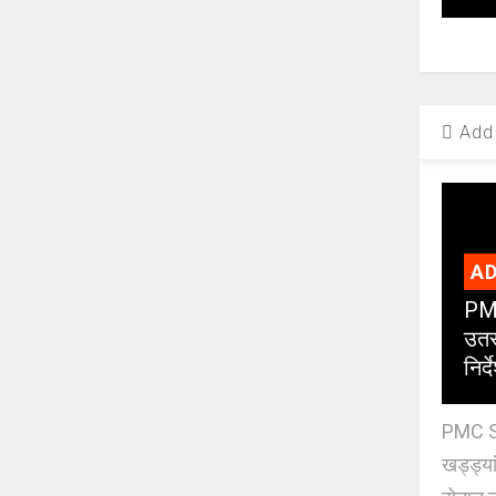
Add 
AD
PMC
उतर
निर्द
PMC St
खड्ड्या