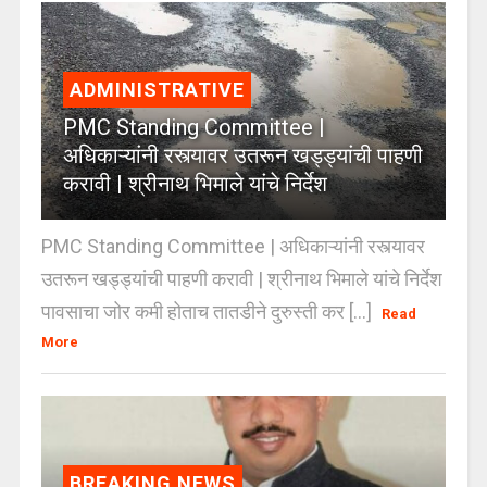
ADMINISTRATIVE
PMC Standing Committee |
अधिकाऱ्यांनी रस्त्यावर उतरून खड्ड्यांची पाहणी
करावी | श्रीनाथ भिमाले यांचे निर्देश
PMC Standing Committee | अधिकाऱ्यांनी रस्त्यावर
उतरून खड्ड्यांची पाहणी करावी | श्रीनाथ भिमाले यांचे निर्देश
पावसाचा जोर कमी होताच तातडीने दुरुस्ती कर [...]
Read
More
BREAKING NEWS