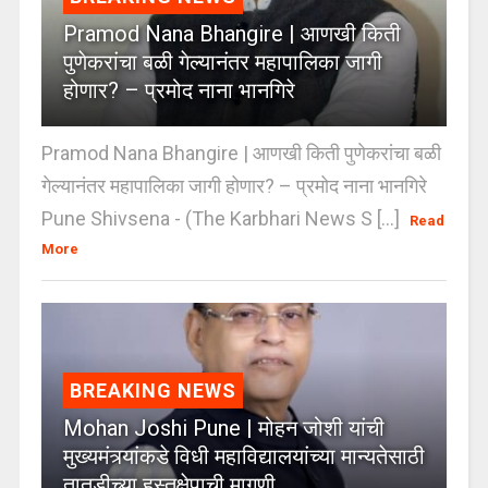
Pramod Nana Bhangire | आणखी किती
पुणेकरांचा बळी गेल्यानंतर महापालिका जागी
होणार? – प्रमोद नाना भानगिरे
Pramod Nana Bhangire | आणखी किती पुणेकरांचा बळी
गेल्यानंतर महापालिका जागी होणार? – प्रमोद नाना भानगिरे
Pune Shivsena - (The Karbhari News S [...]
Read
More
BREAKING NEWS
Mohan Joshi Pune | मोहन जोशी यांची
मुख्यमंत्र्यांकडे विधी महाविद्यालयांच्या मान्यतेसाठी
तातडीच्या हस्तक्षेपाची मागणी