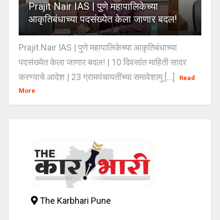
Prajit Nair IAS | पुणे महापालिकेच्या
आकृतिबंधाच्या पदसंख्येत केला जाणार बदल!
Prajit Nair IAS | पुणे महापालिकेच्या आकृतिबंधाच्या
पदसंख्येत केला जाणार बदल! | 10 दिवसांत माहिती सादर
करण्याचे आदेश | 23 ग्रामपंचायतींच्या समावेशामु [...]
Read
More
The Karbhari Pune