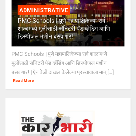
ADMINISTRATIVE
PMC Schools | पुणे महापालिकेच्या सर्व
शाळांमध्ये मुलींसाठी सॅनिटरी पॅड व्हेंडिंग आणि
डिस्पोजल मशीन बसवणार!
PMC Schools | पुणे महापालिकेच्या सर्व शाळांमध्ये
मुलींसाठी सॅनिटरी पॅड व्हेंडिंग आणि डिस्पोजल मशीन
बसवणार! | ऐन वेळी दाखल केलेल्या प्रस्तावाला मान् [...]
Read More