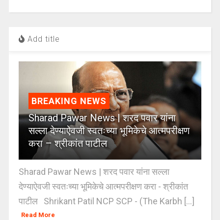
Add title
BREAKING NEWS
Sharad Pawar News | शरद पवार यांना
सल्ला देण्याऐवजी स्वतःच्या भूमिकेचे आत्मपरीक्षण
करा – श्रीकांत पाटील
Sharad Pawar News | शरद पवार यांना सल्ला
देण्याऐवजी स्वतःच्या भूमिकेचे आत्मपरीक्षण करा - श्रीकांत
पाटील Shrikant Patil NCP SCP - (The Karbh [...]
Read More