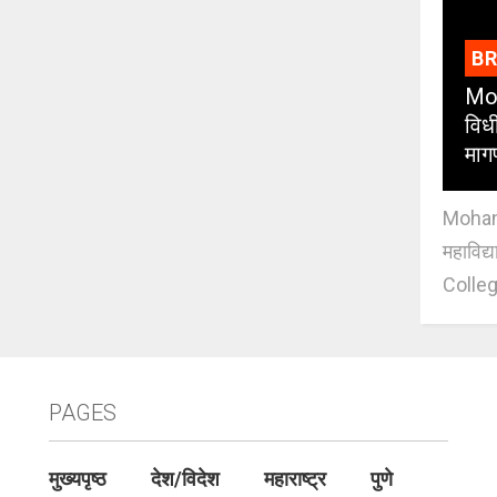
B
Moh
विधी
माग
Mohan J
महाविद्
Colleg
PAGES
मुख्यपृष्ठ
देश/विदेश
महाराष्ट्र
पुणे