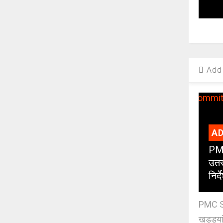
Add 
AD
PMC
उतर
निर्द
PMC St
खड्ड्या