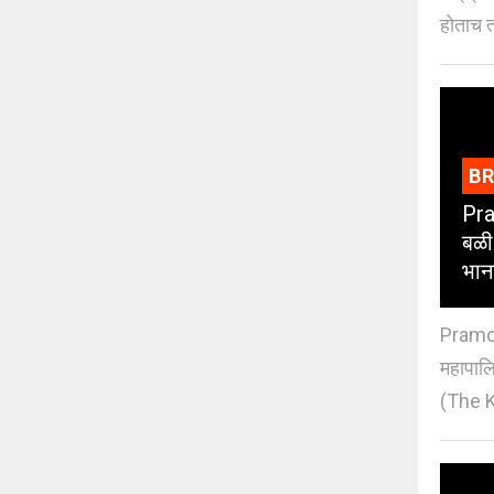
होताच त
B
Pra
बळी
भान
Pramod
महापाल
(The K