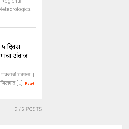
t Regional
eteorological
 ५ दिवस
भागाचा अंदाज
पावसाची शक्यता! |
ल्ह्यात [...]
Read
2
/ 2 POSTS