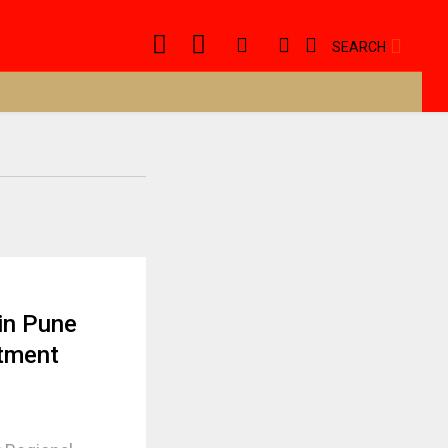
SEARCH
 in Pune
rtment