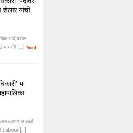
िकारी’ पदावर
श शेलार यांची
क्षा यादीवरील
े मागणी! [...]
Read
िकारी’ या
 महापालिका
काम करण्यास संधी
f Labour [...]