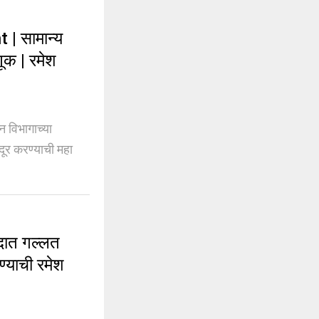
 सामान्य
ूक | रमेश
विभागाच्या
दूर करण्याची महा
दात गल्लत
ेण्याची रमेश