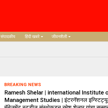
संपादकीय
हिंदी खबरे
जीवनशैली
BREAKING NEWS
Ramesh Shelar | international Institute 
Management Studies | इंटरनॅशनल इन्स्टिट्
मॅनेजमेंट स्टडीज संस्थेकडून रमेश शेलार यांचा सन्मा