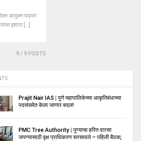
क्त आयुक्त पदावर
याचा इशारा [...]
9
/ 9 POSTS
NTS
Prajit Nair IAS | पुणे महापालिकेच्या आकृतिबंधाच्या
पदसंख्येत केला जाणार बदल!
PMC Tree Authority | पुण्याचा हरित वारसा
जपण्यासाठी वृक्ष प्राधिकरण सरसावले – पहिली बैठक;