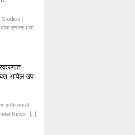
 Studies |
ांचा सन्मान! | रमे
्रकरणात
याबाबत अपिल उप
ा अभिप्रायाची
helar News | [...]