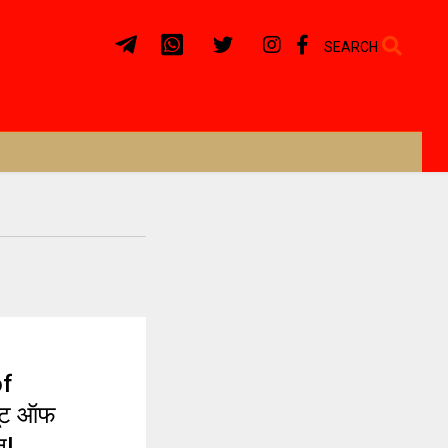
SEARCH
of
यूट ऑफ
न!