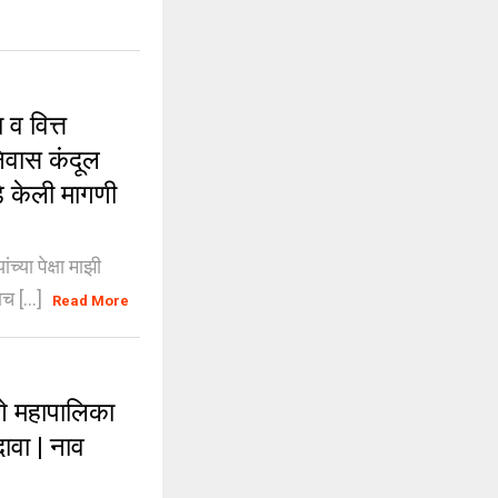
 वित्त
ीनिवास कंदूल
े केली मागणी
या पेक्षा माझी
च [...]
Read More
 महापालिका
ावा | नाव