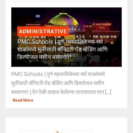
ADMINISTRATIVE
PMC Schools | पुणे महापालिकेच्या सर्व
शाळांमध्ये मुलींसाठी सॅनिटरी पॅड व्हेंडिंग आणि
डिस्पोजल मशीन बसवणार!
PMC Schools | पुणे महापालिकेच्या सर्व शाळांमध्ये
मुलींसाठी सॅनिटरी पॅड व्हेंडिंग आणि डिस्पोजल मशीन
बसवणार! | ऐन वेळी दाखल केलेल्या प्रस्तावाला मान् [...]
Read More