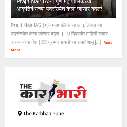
Prajit Nair IAS | पुणे महापालिकेच्या
आकृतिबंधाच्या पदसंख्येत केला जाणार बदल!
Prajit Nair IAS | पुणे महापालिकेच्या आकृतिबंधाच्या
पदसंख्येत केला जाणार बदल! | 10 दिवसांत माहिती सादर
करण्याचे आदेश | 23 ग्रामपंचायतींच्या समावेशामु [...]
Read
More
The Karbhari Pune