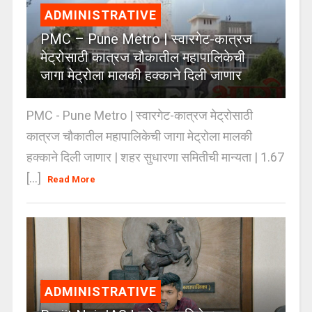
ADMINISTRATIVE
PMC – Pune Metro | स्वारगेट-कात्रज
मेट्रोसाठी कात्रज चौकातील महापालिकेची
जागा मेट्रोला मालकी हक्काने दिली जाणार
PMC - Pune Metro | स्वारगेट-कात्रज मेट्रोसाठी
कात्रज चौकातील महापालिकेची जागा मेट्रोला मालकी
हक्काने दिली जाणार | शहर सुधारणा समितीची मान्यता | 1.67
[...]
Read More
ADMINISTRATIVE