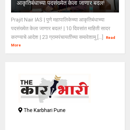
आकृतिबंधाच्या पदसंख्येत केला जाणार बदल!
Prajit Nair IAS | पुणे महापालिकेच्या आकृतिबंधाच्या
पदसंख्येत केला जाणार बदल! | 10 दिवसांत माहिती सादर
करण्याचे आदेश | 23 ग्रामपंचायतींच्या समावेशामु [...]
Read
More
The Karbhari Pune