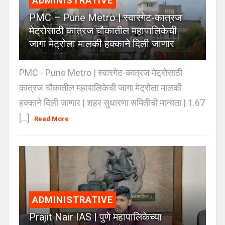
ADMINISTRATIVE
PMC – Pune Metro | स्वारगेट-कात्रज
मेट्रोसाठी कात्रज चौकातील महापालिकेची
जागा मेट्रोला मालकी हक्काने दिली जाणार
PMC - Pune Metro | स्वारगेट-कात्रज मेट्रोसाठी
कात्रज चौकातील महापालिकेची जागा मेट्रोला मालकी
हक्काने दिली जाणार | शहर सुधारणा समितीची मान्यता | 1.67
[...]
Read More
ADMINISTRATIVE
Prajit Nair IAS | पुणे महापालिकेच्या