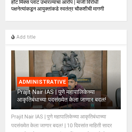
हॉट मिक्स प्लांट उभारल्याचा आरोप | माजी विरोधी
पक्षनेत्यांकडून आयुक्तांकडे स्वतंत्र चौकशीची मागणी
Add title
ADMINISTRATIVE
Prajit Nair IAS | पुणे महापालिकेच्या
आकृतिबंधाच्या पदसंख्येत केला जाणार बदल!
Prajit Nair IAS | पुणे महापालिकेच्या आकृतिबंधाच्या
पदसंख्येत केला जाणार बदल! | 10 दिवसांत माहिती सादर