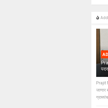
Add 
AD
Pra
पदस
Prajit 
जाणार ब
ग्रामपंच