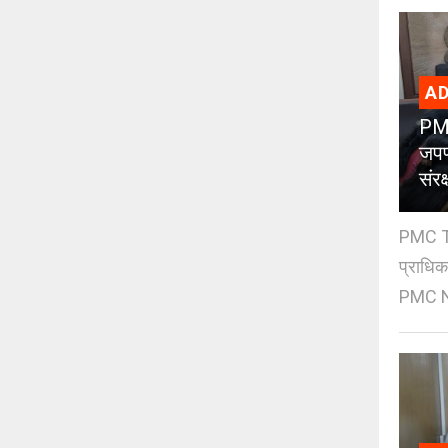
AD
PMC
जपण
संर
PMC Tre
प्राधि
PMC Ne