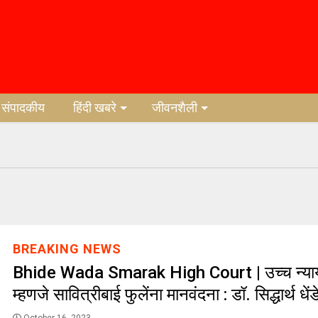
संपादकीय
हिंदी खबरे
जीवनशैली
BREAKING NEWS
Bhide Wada Smarak High Court | उच्च न्याया
म्हणजे सावित्रीबाई फुलेंना मानवंदना : डॉ. सिद्धार्थ धेंड