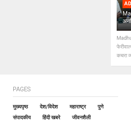
AD
Mad
अनध
Madhuri
फेरीवाल
कचरा व्
PAGES
मुख्यपृष्ठ
देश/विदेश
महाराष्ट्र
पुणे
संपादकीय
हिंदी खबरे
जीवनशैली