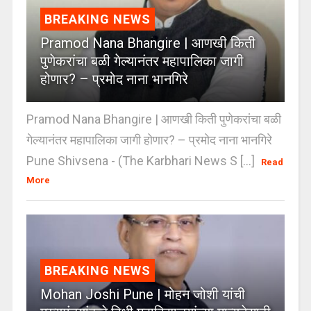
BREAKING NEWS
Pramod Nana Bhangire | आणखी किती
पुणेकरांचा बळी गेल्यानंतर महापालिका जागी
होणार? – प्रमोद नाना भानगिरे
Pramod Nana Bhangire | आणखी किती पुणेकरांचा बळी
गेल्यानंतर महापालिका जागी होणार? – प्रमोद नाना भानगिरे
Pune Shivsena - (The Karbhari News S [...]
Read
More
BREAKING NEWS
Mohan Joshi Pune | मोहन जोशी यांची