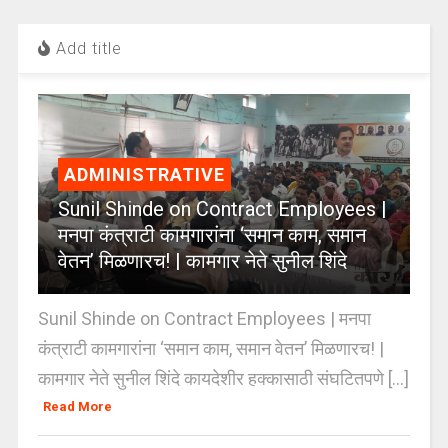
Add title
ADMINISTRATIVE
Sunil Shinde on Contract Employees |
मनपा कंत्राटी कामगारांना ‘समान काम, समान
वेतन’ मिळणारच! | कामगार नेते सुनील शिंदे
Sunil Shinde on Contract Employees | मनपा
कंत्राटी कामगारांना ‘समान काम, समान वेतन’ मिळणारच! |
कामगार नेते सुनील शिंदे कायदेशीर हक्कासाठी संघटितपणे [...]
Read More