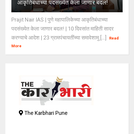
आकृतिबंधाच्या पदसंख्येत केला जाणार बदल!
Prajit Nair IAS | पुणे महापालिकेच्या आकृतिबंधाच्या
पदसंख्येत केला जाणार बदल! | 10 दिवसांत माहिती सादर
करण्याचे आदेश | 23 ग्रामपंचायतींच्या समावेशामु [...]
Read
More
The Karbhari Pune