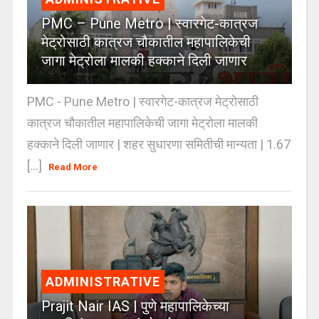
PMC – Pune Metro | स्वारगेट-कात्रज
मेट्रोसाठी कात्रज चौकातील महापालिकेची
जागा मेट्रोला मालकी हक्काने दिली जाणार
PMC - Pune Metro | स्वारगेट-कात्रज मेट्रोसाठी
कात्रज चौकातील महापालिकेची जागा मेट्रोला मालकी
हक्काने दिली जाणार | शहर सुधारणा समितीची मान्यता | 1.67
[...]
Read More
ADMINISTRATIVE
Prajit Nair IAS | पुणे महापालिकेच्या