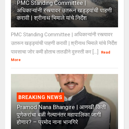
PMC Standing Committee |
अधिकाऱ्यांनी रस्त्यावर उतरून खड्ड्यांची पाहणी
करावी | श्रीनाथ भिमाले यांचे निर्देश
PMC Standing Committee | अधिकाऱ्यांनी रस्त्यावर
उतरून खड्ड्यांची पाहणी करावी | श्रीनाथ भिमाले यांचे निर्देश
पावसाचा जोर कमी होताच तातडीने दुरुस्ती कर [...]
Read
More
BREAKING NEWS
Pramod Nana Bhangire | आणखी किती
पुणेकरांचा बळी गेल्यानंतर महापालिका जागी
होणार? – प्रमोद नाना भानगिरे