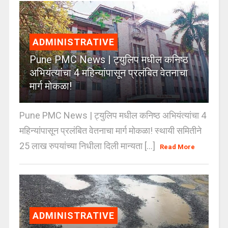
ADMINISTRATIVE
Pune PMC News | ट्युलिप मधील कनिष्ठ
अभियंत्यांचा 4 महिन्यांपासून प्रलंबित वेतनाचा
मार्ग मोकळा!
Pune PMC News | ट्युलिप मधील कनिष्ठ अभियंत्यांचा 4
महिन्यांपासून प्रलंबित वेतनाचा मार्ग मोकळा! स्थायी समितीने
25 लाख रुपयांच्या निधीला दिली मान्यता [...]
Read More
ADMINISTRATIVE