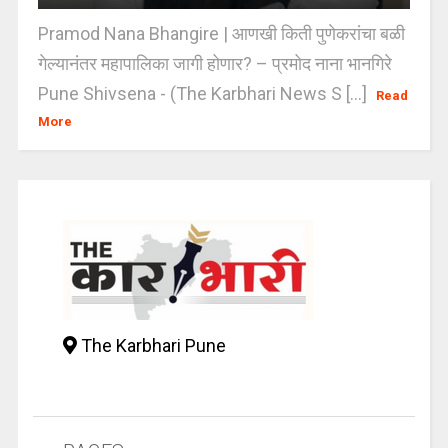
Pramod Nana Bhangire | आणखी किती पुणेकरांचा बळी
गेल्यानंतर महापालिका जागी होणार? – प्रमोद नाना भानगिरे
Pune Shivsena - (The Karbhari News S [...]
Read
More
The Karbhari Pune