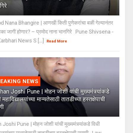
गिरे
 Nana Bhangire | आणखी किती पुणेकरांचा बळी गेल्यानंतर
िका जागी होणार? – प्रमोद नाना भानगिरे Pune Shivsena -
arbhari News S [...]
Read More
REAKING NEWS
an Joshi Pune | मोहन जोशी यांची मुख्यमंत्र्यांकडे
 महाविद्यालयांच्या मान्यतेसाठी तातडीच्या हस्तक्षेपाची
णी
oshi Pune | मोहन जोशी यांची मुख्यमंत्र्यांकडे विधी
यालयांच्या मान्यतेसाठी तातडीच्या हस्तक्षेपाची मागणी Law