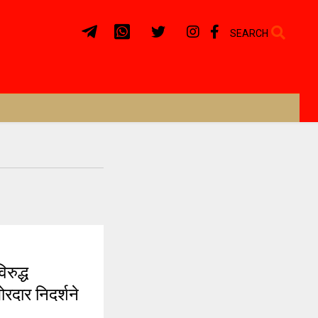
SEARCH
रुद्ध
ोरदार निदर्शने