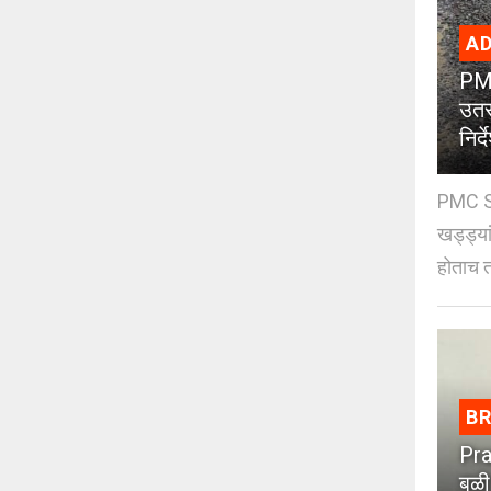
AD
PMC
उतर
निर्द
PMC St
खड्ड्या
होताच त
B
Pra
बळी