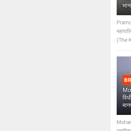
भान
Pramod
महापाल
(The K
B
Moh
विधी
माग
Mohan J
महाविद्