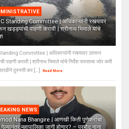
MINISTRATIVE
 Standing Committee | अधिकाऱ्यांनी रस्त्यावर
ून खड्ड्यांची पाहणी करावी | श्रीनाथ भिमाले यांचे
ेश
anding Committee | अधिकाऱ्यांनी रस्त्यावर उतरून
ंची पाहणी करावी | श्रीनाथ भिमाले यांचे निर्देश पावसाचा जोर कमी
ातडीने दुरुस्ती कर [...]
Read More
REAKING NEWS
mod Nana Bhangire | आणखी किती पुणेकरांचा
 गेल्यानंतर महापालिका जागी होणार? – प्रमोद नाना