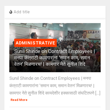
Add title
ADMINISTRATIVE
Sunil Shinde on Contract Employees |
मनपा कंत्राटी कामगारांना ‘समान काम, समान
वेतन’ मिळणारच! | कामगार नेते सुनील शिंदे
Sunil Shinde on Contract Employees | मनपा
कंत्राटी कामगारांना ‘समान काम, समान वेतन’ मिळणारच! |
कामगार नेते सुनील शिंदे कायदेशीर हक्कासाठी संघटितपणे [...]
Read More