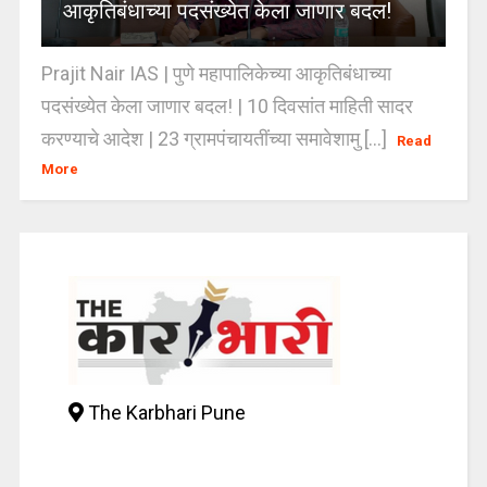
आकृतिबंधाच्या पदसंख्येत केला जाणार बदल!
Prajit Nair IAS | पुणे महापालिकेच्या आकृतिबंधाच्या
पदसंख्येत केला जाणार बदल! | 10 दिवसांत माहिती सादर
करण्याचे आदेश | 23 ग्रामपंचायतींच्या समावेशामु [...]
Read
More
The Karbhari Pune