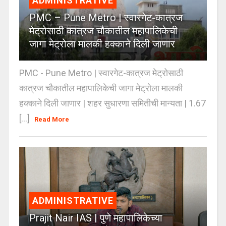
ADMINISTRATIVE
PMC – Pune Metro | स्वारगेट-कात्रज
मेट्रोसाठी कात्रज चौकातील महापालिकेची
जागा मेट्रोला मालकी हक्काने दिली जाणार
PMC - Pune Metro | स्वारगेट-कात्रज मेट्रोसाठी
कात्रज चौकातील महापालिकेची जागा मेट्रोला मालकी
हक्काने दिली जाणार | शहर सुधारणा समितीची मान्यता | 1.67
[...]
Read More
ADMINISTRATIVE
Prajit Nair IAS | पुणे महापालिकेच्या