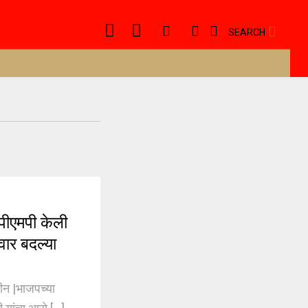
SEARCH
ीएमपी केली
वार बदल्या
न |भाजपच्या