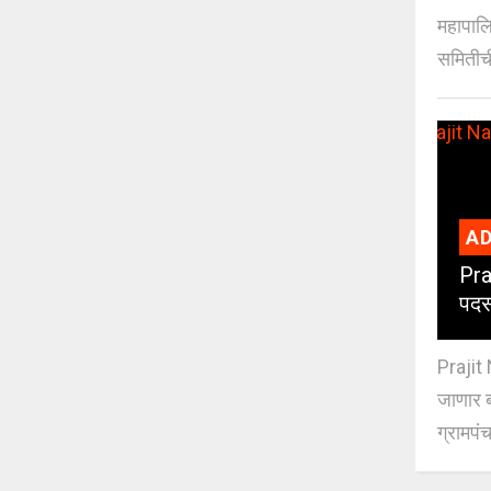
महापालि
समितीची
AD
Pra
पदस
Prajit 
जाणार ब
ग्रामपंच