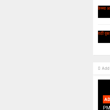
Add 
AD
PMC