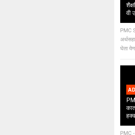
शैक
वी उ
PMC Sc
अर्थसहाय
घेता येण
AD
PMC
कात
हक्
PMC - 