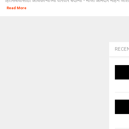
हितसंबंधांसाठी अधिकाऱ्यांच्या वारंवार बदल्या - माजी आमदार मोहन जोशी 
Read More
RECE