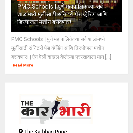
PMC Schools | पुणे महापालिकेच्या सर्व
शाळांमध्ये मुलींसाठी सॅनिटरी पॅड व्हेंडिंग आणि
डिस्पोजल मशीन बसवणार!
PMC Schools | पुणे महापालिकेच्या सर्व शाळांमध्ये
मुलींसाठी सॅनिटरी पॅड व्हेंडिंग आणि डिस्पोजल मशीन
बसवणार! | ऐन वेळी दाखल केलेल्या प्रस्तावाला मान् [...]
Read More
The Karbhari Pune