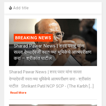
Add title
BREAKING NEWS
Sharad Pawar News | शरद पवार यांना
सल्ला देण्याऐवजी स्वतःच्या भूमिकेचे आत्मपरीक्षण
करा – श्रीकांत पाटील
Sharad Pawar News | शरद पवार यांना सल्ला
देण्याऐवजी स्वतःच्या भूमिकेचे आत्मपरीक्षण करा - श्रीकांत
पाटील Shrikant Patil NCP SCP - (The Karbh [...]
Read More