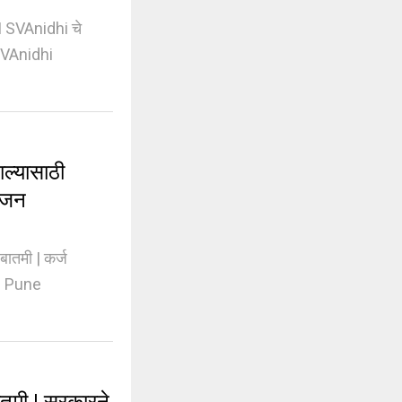
 SVAnidhi चे
 SVAnidhi
्यासाठी
योजन
ातमी | कर्ज
C Pune