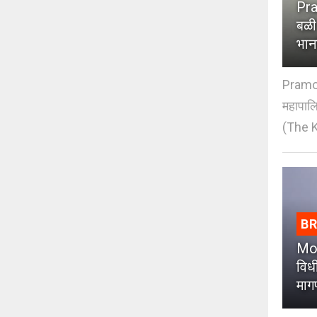
Pra
बळी
भान
Pramod
महापाल
(The K
B
Moh
विधी
माग