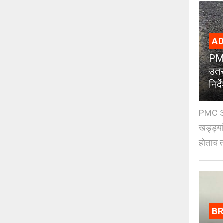
AD
PMC
उतर
निर्द
PMC St
खड्ड्या
होताच त
B