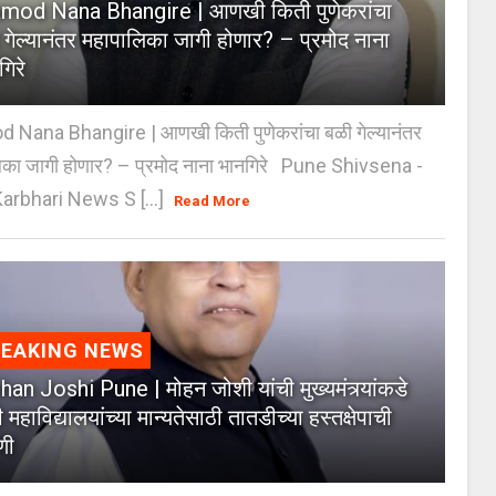
mod Nana Bhangire | आणखी किती पुणेकरांचा
 गेल्यानंतर महापालिका जागी होणार? – प्रमोद नाना
गिरे
 Nana Bhangire | आणखी किती पुणेकरांचा बळी गेल्यानंतर
िका जागी होणार? – प्रमोद नाना भानगिरे Pune Shivsena -
arbhari News S [...]
Read More
REAKING NEWS
an Joshi Pune | मोहन जोशी यांची मुख्यमंत्र्यांकडे
 महाविद्यालयांच्या मान्यतेसाठी तातडीच्या हस्तक्षेपाची
णी