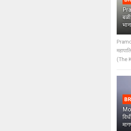
Pra
बळी
भान
Pramod
महापाल
(The K
B
Moh
विधी
माग