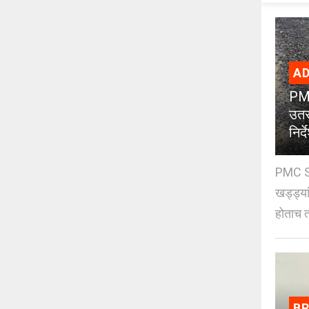
AD
PMC
उतर
निर्द
PMC St
खड्ड्या
होताच त
B