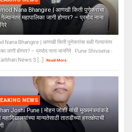
mod Nana Bhangire | आणखी किती पुणेकरांचा
 गेल्यानंतर महापालिका जागी होणार? – प्रमोद नाना
गिरे
 Nana Bhangire | आणखी किती पुणेकरांचा बळी गेल्यानंतर
िका जागी होणार? – प्रमोद नाना भानगिरे Pune Shivsena -
arbhari News S [...]
Read More
REAKING NEWS
an Joshi Pune | मोहन जोशी यांची मुख्यमंत्र्यांकडे
 महाविद्यालयांच्या मान्यतेसाठी तातडीच्या हस्तक्षेपाची
णी