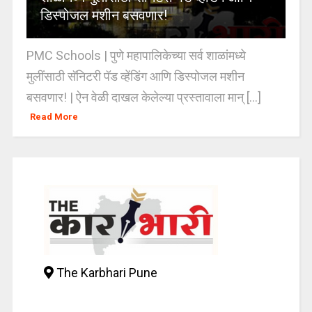
डिस्पोजल मशीन बसवणार!
PMC Schools | पुणे महापालिकेच्या सर्व शाळांमध्ये
मुलींसाठी सॅनिटरी पॅड व्हेंडिंग आणि डिस्पोजल मशीन
बसवणार! | ऐन वेळी दाखल केलेल्या प्रस्तावाला मान् [...]
Read More
The Karbhari Pune