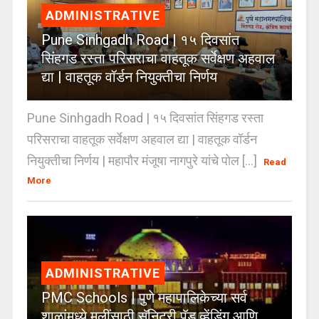
ADMINISTRATIVE
Pune Sinhgadh Road | १५ दिवसांत
सिंहगड रस्ता परिसराचा वाहतूक सर्वेक्षण अहवाल
द्या | वाहतूक वॉर्डन नियुक्तीचा निर्णय
Pune Sinhgadh Road | १५ दिवसांत सिंहगड रस्ता
परिसराचा वाहतूक सर्वेक्षण अहवाल द्या | वाहतूक वॉर्डन
नियुक्तीचा निर्णय | महापौर मंजूषा नागपुरे यांचे पोल [...]
Read
More
ADMINISTRATIVE
PMC Schools | पुणे महापालिकेच्या सर्व
शाळांमध्ये मुलींसाठी सॅनिटरी पॅड व्हेंडिंग आणि