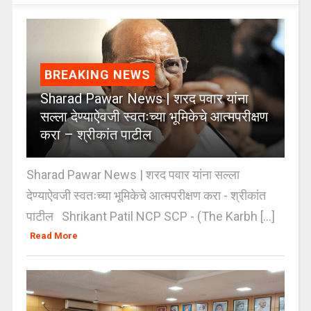
BREAKING NEWS
Sharad Pawar News | शरद पवार यांना
सल्ला देण्याऐवजी स्वतःच्या भूमिकेचे आत्मपरीक्षण
करा – श्रीकांत पाटील
Sharad Pawar News | शरद पवार यांना सल्ला
देण्याऐवजी स्वतःच्या भूमिकेचे आत्मपरीक्षण करा - श्रीकांत
पाटील Shrikant Patil NCP SCP - (The Karbh [...]
Read More