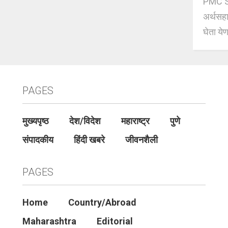
PMC Sc
अर्थसहाय
घेता येण
PAGES
मुख्यपृष्ठ
देश/विदेश
महाराष्ट्र
पुणे
संपादकीय
हिंदी खबरे
जीवनशैली
PAGES
Home
Country/Abroad
Maharashtra
Editorial