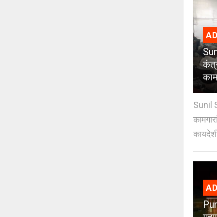
AD
Sun
कंत
कामग
Sunil 
कामगारा
कायदेशी
AD
Pun