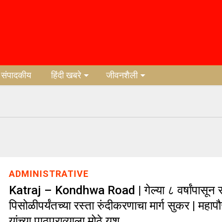
संपादकीय
हिंदी खबरे
जीवनशैली
ADMINISTRATIVE
Katraj – Kondhwa Road | गेल्या ८ वर्षांपासून 
पिसोळीपर्यंतच्या रस्ता रुंदीकरणाचा मार्ग सुकर | महापौ
यांच्या पाठपुराव्याला मोठे यश