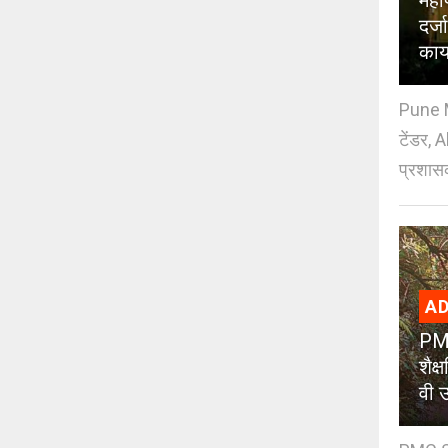
महा
दर्
काय
Pune M
टेंडर, 
प्रशासक
AD
PMC
शैक
वी उ