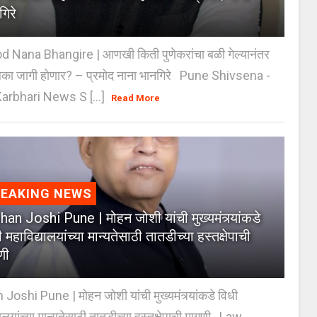
गिरे
 Nana Bhangire | आणखी किती पुणेकरांचा बळी गेल्यानंतर
िका जागी होणार? – प्रमोद नाना भानगिरे Pune Shivsena -
arbhari News S [...]
Read More
REAKING NEWS
an Joshi Pune | मोहन जोशी यांची मुख्यमंत्र्यांकडे
 महाविद्यालयांच्या मान्यतेसाठी तातडीच्या हस्तक्षेपाची
णी
oshi Pune | मोहन जोशी यांची मुख्यमंत्र्यांकडे विधी
यालयांच्या मान्यतेसाठी तातडीच्या हस्तक्षेपाची मागणी Law