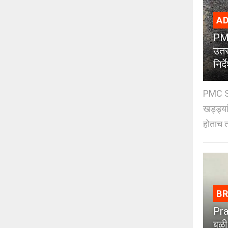
AD
PMC
उतर
निर्द
PMC St
खड्ड्या
होताच त
B
Pra
बळी