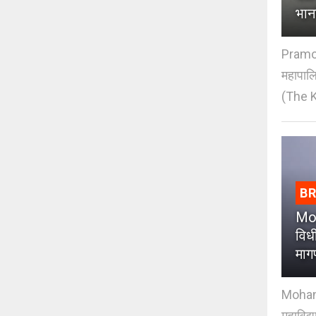
भान
Pramod
महापाल
(The K
B
Moh
विधी
माग
Mohan J
महाविद्