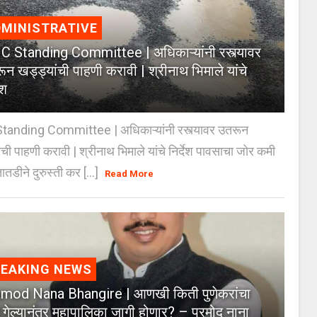
MINISTRATIVE
 Standing Committee | अधिकाऱ्यांनी रस्त्यावर
ून खड्ड्यांची पाहणी करावी | श्रीनाथ भिमाले यांचे
ेश
anding Committee | अधिकाऱ्यांनी रस्त्यावर उतरून
ंची पाहणी करावी | श्रीनाथ भिमाले यांचे निर्देश पावसाचा जोर कमी
ातडीने दुरुस्ती कर [...]
Read More
REAKING NEWS
mod Nana Bhangire | आणखी किती पुणेकरांचा
 गेल्यानंतर महापालिका जागी होणार? – प्रमोद नाना