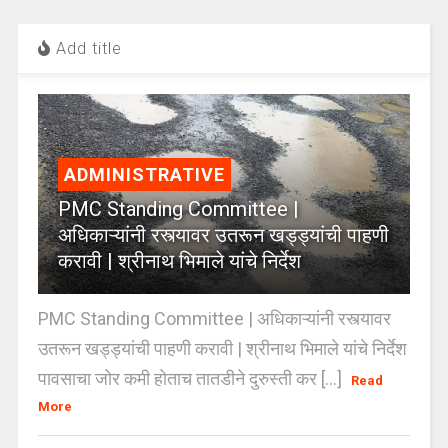
Add title
ADMINISTRATIVE
PMC Standing Committee |
अधिकाऱ्यांनी रस्त्यावर उतरून खड्ड्यांची पाहणी
करावी | श्रीनाथ भिमाले यांचे निर्देश
PMC Standing Committee | अधिकाऱ्यांनी रस्त्यावर
उतरून खड्ड्यांची पाहणी करावी | श्रीनाथ भिमाले यांचे निर्देश
पावसाचा जोर कमी होताच तातडीने दुरुस्ती कर [...]
Read
More