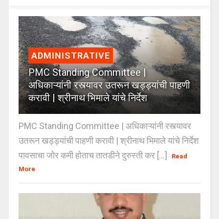
ADMINISTRATIVE
PMC Standing Committee |
अधिकाऱ्यांनी रस्त्यावर उतरून खड्ड्यांची पाहणी
करावी | श्रीनाथ भिमाले यांचे निर्देश
PMC Standing Committee | अधिकाऱ्यांनी रस्त्यावर
उतरून खड्ड्यांची पाहणी करावी | श्रीनाथ भिमाले यांचे निर्देश
पावसाचा जोर कमी होताच तातडीने दुरुस्ती कर [...]
Read
More