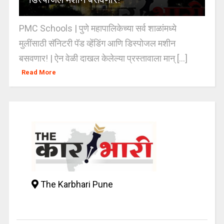
PMC Schools | पुणे महापालिकेच्या सर्व शाळांमध्ये
मुलींसाठी सॅनिटरी पॅड व्हेंडिंग आणि डिस्पोजल मशीन
बसवणार! | ऐन वेळी दाखल केलेल्या प्रस्तावाला मान् [...]
Read More
The Karbhari Pune