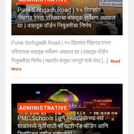
Pune Sinhgadh Road | १५ दिवसांत
सिंहगड रस्ता परिसराचा वाहतूक सर्वेक्षण अहवाल
द्या | वाहतूक वॉर्डन नियुक्तीचा निर्णय
Pune Sinhgadh Road | १५ दिवसांत सिंहगड रस्ता
परिसराचा वाहतूक सर्वेक्षण अहवाल द्या | वाहतूक वॉर्डन
नियुक्तीचा निर्णय | महापौर मंजूषा नागपुरे यांचे पोल [...]
Read
More
ADMINISTRATIVE
PMC Schools | पुणे महापालिकेच्या सर्व
शाळांमध्ये मुलींसाठी सॅनिटरी पॅड व्हेंडिंग आणि
डिस्पोजल मशीन बसवणार!