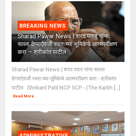
BREAKING NEWS
Sharad Pawar News | शरद पवार यांना
सल्ला देण्याऐवजी स्वतःच्या भूमिकेचे आत्मपरीक्षण
करा – श्रीकांत पाटील
Sharad Pawar News | शरद पवार यांना सल्ला
देण्याऐवजी स्वतःच्या भूमिकेचे आत्मपरीक्षण करा - श्रीकांत
पाटील Shrikant Patil NCP SCP - (The Karbh [...]
Read More
ADMINISTRATIVE