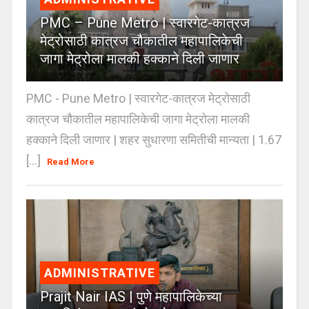
PMC – Pune Metro | स्वारगेट-कात्रज
मेट्रोसाठी कात्रज चौकातील महापालिकेची
जागा मेट्रोला मालकी हक्काने दिली जाणार
PMC - Pune Metro | स्वारगेट-कात्रज मेट्रोसाठी
कात्रज चौकातील महापालिकेची जागा मेट्रोला मालकी
हक्काने दिली जाणार | शहर सुधारणा समितीची मान्यता | 1.67
[...]
Read More
ADMINISTRATIVE
Prajit Nair IAS | पुणे महापालिकेच्या