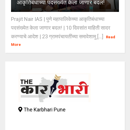
आकृतिबंधाच्या पदसंख्येत केला जाणार बदल!
Prajit Nair IAS | पुणे महापालिकेच्या आकृतिबंधाच्या
पदसंख्येत केला जाणार बदल! | 10 दिवसांत माहिती सादर
करण्याचे आदेश | 23 ग्रामपंचायतींच्या समावेशामु [...]
Read
More
The Karbhari Pune