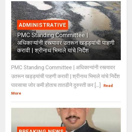
ADMINISTRATIVE
PMC Standing Committee |
अधिकाऱ्यांनी रस्त्यावर उतरून खड्ड्यांची पाहणी
करावी | श्रीनाथ भिमाले यांचे निर्देश
PMC Standing Committee | अधिकाऱ्यांनी रस्त्यावर
उतरून खड्ड्यांची पाहणी करावी | श्रीनाथ भिमाले यांचे निर्देश
पावसाचा जोर कमी होताच तातडीने दुरुस्ती कर [...]
Read
More
BREAKING NEWS