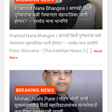
Pramod Nana Bhangire | आणखी किती
पुणेकरांचा बळी गेल्यानंतर महापालिका जागी
होणार? – प्रमोद नाना भानगिरे
Pramod Nana Bhangire | आणखी किती पुणेकरांचा बळी
गेल्यानंतर महापालिका जागी होणार? – प्रमोद नाना भानगिरे
Pune Shivsena - (The Karbhari News S [...]
Read
More
BREAKING NEWS
Mohan Joshi Pune | मोहन जोशी यांची
मुख्यमंत्र्यांकडे विधी महाविद्यालयांच्या मान्यतेसाठी
तातडीच्या हस्तक्षेपाची मागणी