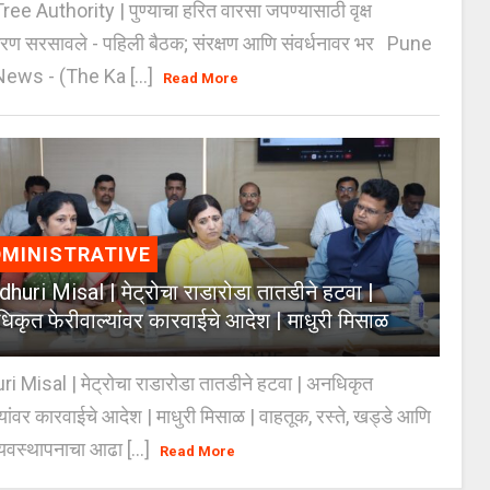
e Authority | पुण्याचा हरित वारसा जपण्यासाठी वृक्ष
करण सरसावले - पहिली बैठक; संरक्षण आणि संवर्धनावर भर Pune
ws - (The Ka [...]
Read More
MINISTRATIVE
huri Misal | मेट्रोचा राडारोडा तातडीने हटवा |
िकृत फेरीवाल्यांवर कारवाईचे आदेश | माधुरी मिसाळ
 Misal | मेट्रोचा राडारोडा तातडीने हटवा | अनधिकृत
्यांवर कारवाईचे आदेश | माधुरी मिसाळ | वाहतूक, रस्ते, खड्डे आणि
यवस्थापनाचा आढा [...]
Read More