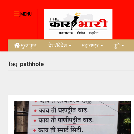
MENU
मुख्यपृष्ठ
देश/विदेश
महाराष्ट्र
पुणे
Tag:
pathhole