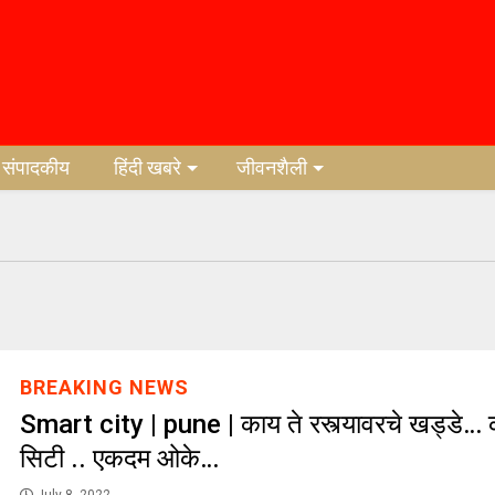
संपादकीय
हिंदी खबरे
जीवनशैली
BREAKING NEWS
Smart city | pune | काय ते रस्त्यावरचे खड्डे… का
सिटी .. एकदम ओके…