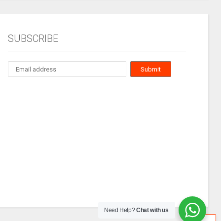
SUBSCRIBE
Need Help?
Chat with us