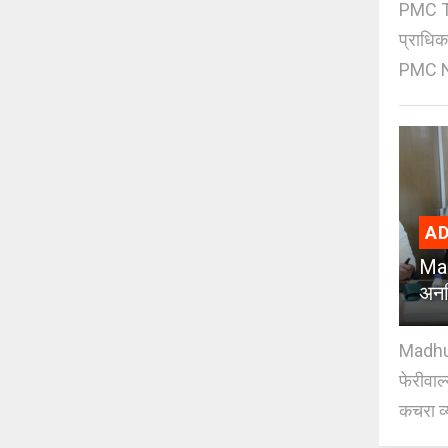
PMC Tre
प्राधि
PMC Ne
AD
Mad
अनध
Madhuri
फेरीवाल
कचरा व्