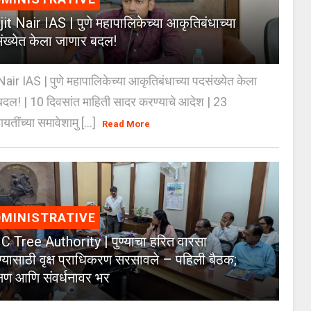
jit Nair IAS | पुणे महापालिकेच्या आकृतिबंधाच्या
ंख्येत केला जाणार बदल!
Nair IAS | पुणे महापालिकेच्या आकृतिबंधाच्या पदसंख्येत केला
दल! | 10 दिवसांत माहिती सादर करण्याचे आदेश | 23
ायतींच्या समावेशामु [...]
Read More
MINISTRATIVE
 Tree Authority | पुण्याचा हरित वारसा
्यासाठी वृक्ष प्राधिकरण सरसावले – पहिली बैठक;
क्षण आणि संवर्धनावर भर