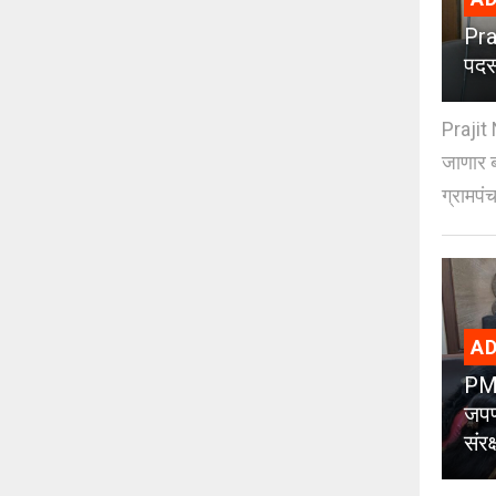
Pra
पदस
Prajit 
जाणार ब
ग्रामपंच
AD
PMC
जपण
संर