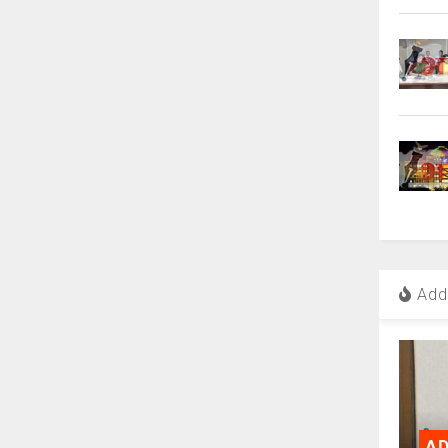
Add 
AD