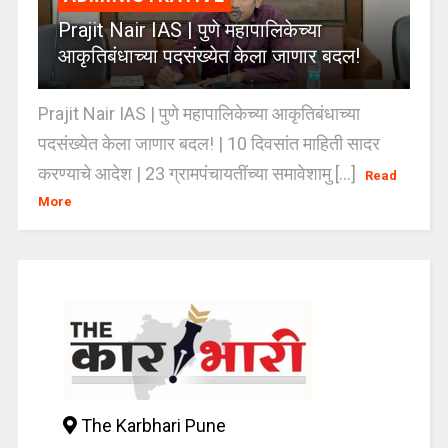
Prajit Nair IAS | पुणे महापालिकेच्या
आकृतिबंधाच्या पदसंख्येत केला जाणार बदल!
Prajit Nair IAS | पुणे महापालिकेच्या आकृतिबंधाच्या
पदसंख्येत केला जाणार बदल! | 10 दिवसांत माहिती सादर
करण्याचे आदेश | 23 ग्रामपंचायतींच्या समावेशामु [...]
Read
More
The Karbhari Pune