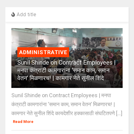
Add title
ADMINISTRATIVE
Sunil Shinde on Contract Employees |
मनपा कंत्राटी कामगारांना ‘समान काम, समान
वेतन’ मिळणारच! | कामगार नेते सुनील शिंदे
Sunil Shinde on Contract Employees | मनपा
कंत्राटी कामगारांना ‘समान काम, समान वेतन’ मिळणारच! |
कामगार नेते सुनील शिंदे कायदेशीर हक्कासाठी संघटितपणे [...]
Read More