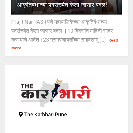
आकृतिबंधाच्या पदसंख्येत केला जाणार बदल!
Prajit Nair IAS | पुणे महापालिकेच्या आकृतिबंधाच्या
पदसंख्येत केला जाणार बदल! | 10 दिवसांत माहिती सादर
करण्याचे आदेश | 23 ग्रामपंचायतींच्या समावेशामु [...]
Read
More
The Karbhari Pune