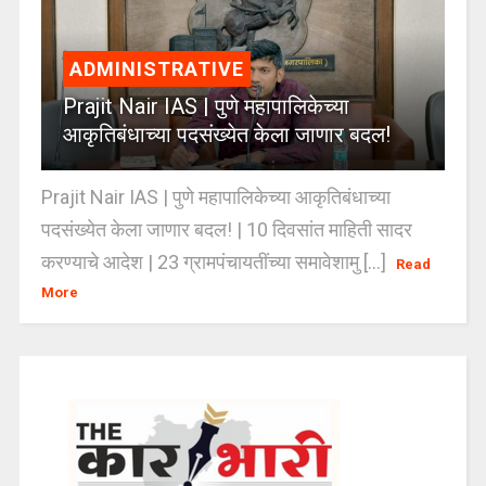
ADMINISTRATIVE
Prajit Nair IAS | पुणे महापालिकेच्या
आकृतिबंधाच्या पदसंख्येत केला जाणार बदल!
Prajit Nair IAS | पुणे महापालिकेच्या आकृतिबंधाच्या
पदसंख्येत केला जाणार बदल! | 10 दिवसांत माहिती सादर
करण्याचे आदेश | 23 ग्रामपंचायतींच्या समावेशामु [...]
Read
More